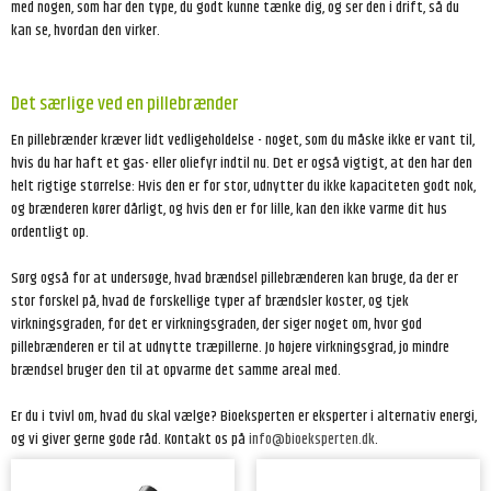
med nogen, som har den type, du godt kunne tænke dig, og ser den i drift, så du
kan se, hvordan den virker.
Det særlige ved en pillebrænder
En pillebrænder kræver lidt vedligeholdelse - noget, som du måske ikke er vant til,
hvis du har haft et gas- eller oliefyr indtil nu. Det er også vigtigt, at den har den
helt rigtige størrelse: Hvis den er for stor, udnytter du ikke kapaciteten godt nok,
og brænderen kører dårligt, og hvis den er for lille, kan den ikke varme dit hus
ordentligt op.
Sørg også for at undersøge, hvad brændsel pillebrænderen kan bruge, da der er
stor forskel på, hvad de forskellige typer af brændsler koster, og tjek
virkningsgraden, for det er virkningsgraden, der siger noget om, hvor god
pillebrænderen er til at udnytte træpillerne. Jo højere virkningsgrad, jo mindre
brændsel bruger den til at opvarme det samme areal med.
Er du i tvivl om, hvad du skal vælge? Bioeksperten er eksperter i alternativ energi,
og vi giver gerne gode råd. Kontakt os på
info@bioeksperten.dk
.