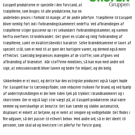
Easypell produkterne er specielle i den forstand, at
træpillerne, som bruges til alle produkterne, har en
anderledes proces i forhold til mange, af de andre pillefyre. Træpillerne til Easypell
bliver nemlig ført ind i forbrændingskammeret nedefra. Ved afbrændingen af
træpillerne stiger gasserne op i et sekundært forbrændingskammer, og varmen
herfra overføres til kedelvandet. Det giver en stabil og rolig forbrænding af
træpillerne, samt en kvalitetsbevidst karakter. Selve brændekamrene er lavet af
specielt stål, som er med til at gøre det hurtigere varmt, og dermed også mere
effektivt. Samtidig begrænses mængden af de stoffer, som afgives ved
afbrænding af brændsel. Når stofferne mindskes, så kan man med andre ord
sige, at emissionsværdi bliver lavere og bedre for miljøet, og din bolig.
Sikkerheden er et must, og dette har den østrigske producent også taget højde
for: Easypell har to tætningsflader, som reducerer risikoen for brand, og ved hjælp
af undertryksmålingen er der hele tiden tjek på trykket i brandkammeret og i
skorstenen. Der er også lagt stor vægt på, at Easypell produkterne skal være
nemme og overskuelige at benytte: Det kan tænde og slukke automatisk,
displayet er enkelt at betjene, og er nemt at rengøre og vedligeholde. Det findes i
fire udgaver, så det passer til ethvert behov. Med andre ord, så er det ideelt til
personer, som skal ud og investere i et pillefyr for første gang.