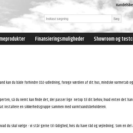
Handelsbe
Søg
meprodukter
Finansieringsmuligheder
Showroom og testc
vand kan du både forhindre CO2-udledning, forøge værdien af dit hus, mindske varmetab 
sperten, så du nemt kan finde det, der passer lige netop til dit behov, hvad enten det 
igt at installere en sikkerhedsgruppe sammen med varmtvandsbeholderen.
 hvad du skal vælge - vi står gerne til rådighed, hvis du have råd og vejledning. Som en del