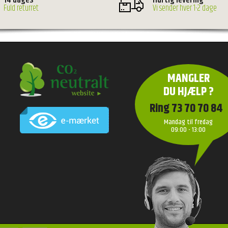
14 dages
Hurtig levering
Fuld returret
Vi sender hver 1-2 dage
MANGLER
DU HJÆLP ?
Ring 73 70 70 84
Mandag til fredag
09:00 - 13:00