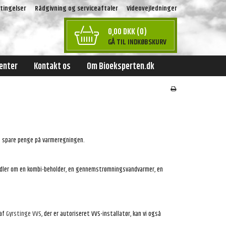
tingelser
Rådgivning og serviceaftaler
Videovejledninger
0,00 DKK (0)
GÅ TIL INDKØBSKURV
enter
Kontakt os
Om Bioeksperten.dk
og spare penge på varmeregningen.
handler om en kombi-beholder, en gennemstrømningsvandvarmer, en
 af
Gyrstinge VVS
, der er autoriseret VVS-installatør, kan vi også