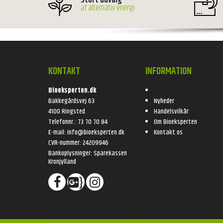
Stort udvalg
af alternativ energi
KONTAKT
INFORMATION
Bioeksperten.dk
Bakkegårdsvej 63
Nyheder
4100 Ringsted
Handelsvilkår
Telefonnr.
:
73 70 70 84
Om Bioeksperten
E-mail
:
info@bioeksperten.dk
Kontakt os
CVR-nummer
:
24209946
Bankoplysninger
:
Sparekassen
Kronjylland
}