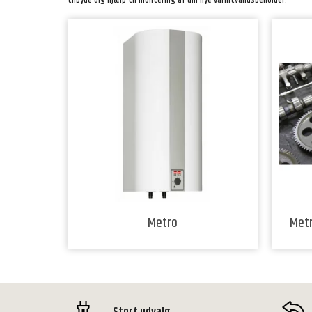
tilbyde dig hjælp til montering af din nye varmtvandsbeholder.
Metro
Metr