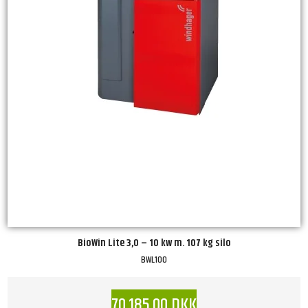
BioWin Lite 3,0 – 10 kw m. 107 kg silo
BWL100
70.185,00 DKK