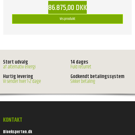
86.875,00 DKK
Vis produkt
Stort udvalg
14 dages
af alternativ energi
Fuld returret
Hurtig levering
Godkendt betalingssystem
Vi sender hver 1-2 dage
Sikker betaling
KONTAKT
Bioeksperten.dk