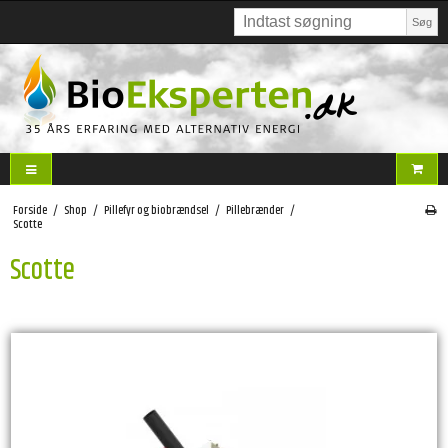
Søg
Forside
/
Shop
/
Pillefyr og biobrændsel
/
Pillebrænder
/
Scotte
Scotte