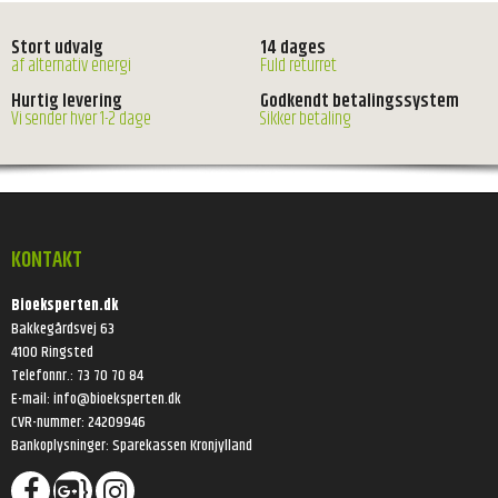
Stort udvalg
14 dages
af alternativ energi
Fuld returret
Hurtig levering
Godkendt betalingssystem
Vi sender hver 1-2 dage
Sikker betaling
KONTAKT
Bioeksperten.dk
Bakkegårdsvej 63
4100 Ringsted
Telefonnr.
:
73 70 70 84
E-mail
:
info@bioeksperten.dk
CVR-nummer
:
24209946
Bankoplysninger
:
Sparekassen Kronjylland
}