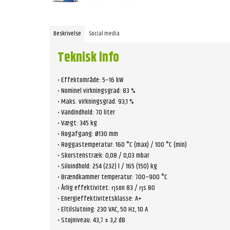
Beskrivelse
Social media
Teknisk info
• Effektområde: 5–16 kW
• Nominel virkningsgrad: 83 %
• Maks. virkningsgrad: 93,1 %
• Vandindhold: 70 liter
• Vægt: 345 kg
• Røgafgang: Ø130 mm
• Røggastemperatur: 160 °C (max) / 100 °C (min)
• Skorstenstræk: 0,08 / 0,03 mbar
• Siloindhold: 254 (232) l / 165 (150) kg
• Brændkammer temperatur: 700–900 °C
• Årlig effektivitet: ηson 83 / ηs 80
• Energieffektivitetsklasse: A+
• Eltilslutning: 230 VAC, 50 Hz, 10 A
• Støjniveau: 43,7 ± 3,2 dB