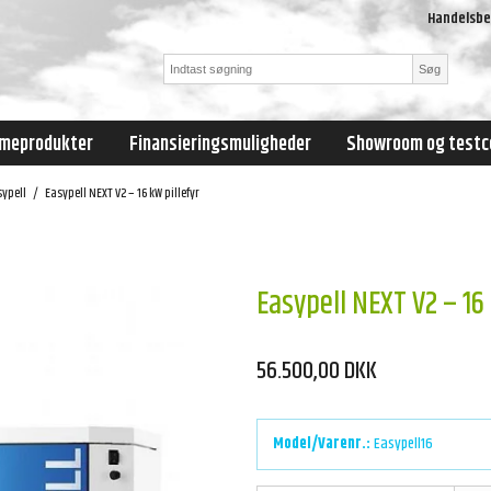
Handelsbe
Søg
meprodukter
Finansieringsmuligheder
Showroom og testc
sypell
/
Easypell NEXT V2 – 16 kW pillefyr
Easypell NEXT V2 – 16 
56.500,00 DKK
Model/Varenr.:
Easypell16