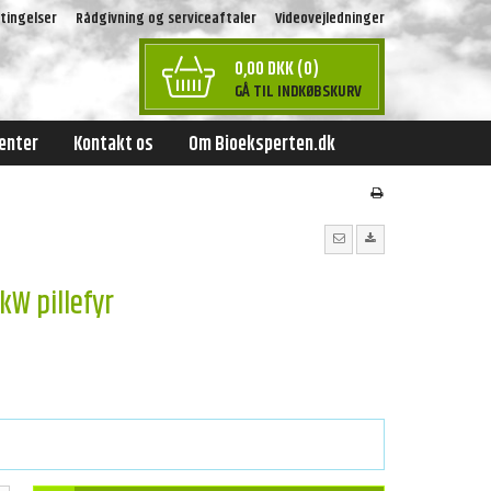
tingelser
Rådgivning og serviceaftaler
Videovejledninger
0,00 DKK (0)
GÅ TIL INDKØBSKURV
enter
Kontakt os
Om Bioeksperten.dk
kW pillefyr