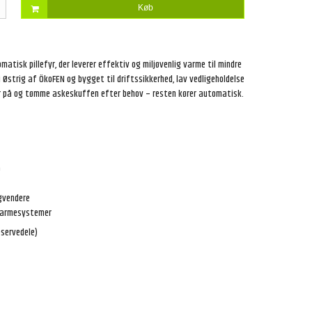
Køb
atisk pillefyr, der leverer effektiv og miljøvenlig varme til mindre
i Østrig af ÖkoFEN og bygget til driftssikkerhed, lav vedligeholdelse
ler på og tømme askeskuffen efter behov – resten kører automatisk.
b
gvendere
lvarmesystemer
reservedele)