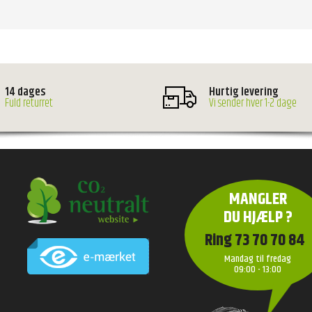
14 dages
Hurtig levering
Fuld returret
Vi sender hver 1-2 dage
MANGLER
DU HJÆLP ?
Ring 73 70 70 84
Mandag til fredag
09:00 - 13:00