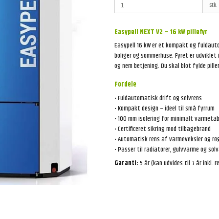
stk.
Easypell NEXT V2 – 16 kW pillefyr
Easypell 16 kW er et kompakt og fuldautom
boliger og sommerhuse. Fyret er udviklet 
og nem betjening. Du skal blot fylde pil
Fordele
• Fuldautomatisk drift og selvrens
• Kompakt design – ideel til små fyrrum
• 100 mm isolering for minimalt varmeta
• Certificeret sikring mod tilbagebrand
• Automatisk rens af varmeveksler og rø
• Passer til radiatorer, gulvvarme og so
Garanti:
5 år (kan udvides til 7 år inkl. 