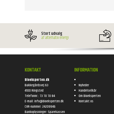
Stort udvalg
af alternativ energi
KONTAKT
INFORMATION
Bioeksperten.dk
Bakkegårdsvej 63
Nyheder
4100 Ringsted
Handelsvilkår
Telefonnr.
:
73 70 70 84
Om Bioeksperten
E-mail
:
info@bioeksperten.dk
Kontakt os
CVR-nummer
:
24209946
Bankoplysninger
:
Sparekassen