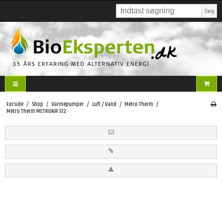
Søg
Forside
/
Shop
/
Varmepumper
/
Luft / Vand
/
Metro Therm
/
Metro Therm METROAIR S12