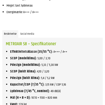
Meget lavt lydniveau
Energimærke A+++ / A+++
Beskrivelse
Social media
METROAIR S8 – Specifikationer
Effektivitetsklasse (35/55 °C):
A+++ / A++
SCOP (medelklima):
5,00 / 3,70
Pdesign (medelklima):
5,33 / 5,30 kW
SCOP (koldt klima):
4,10 / 3,20
Pdesign (koldt klima):
5,4 / 5,2 kW
Kapacitet/COP (7/35 °C):
3,15 kW / COP 5,16
Lydniveau (7/45 °C, nominel):
49 dB(A)
Mål (H × B × D):
1070 × 1130 × 820 mm
Vægt:
179 kg