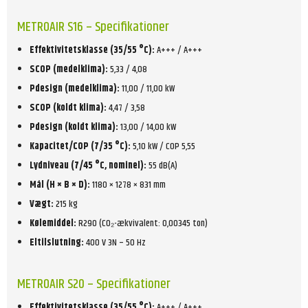
METROAIR S16 – Specifikationer
Effektivitetsklasse (35/55 °C):
A+++ / A+++
SCOP (medelklima):
5,33 / 4,08
Pdesign (medelklima):
11,00 / 11,00 kW
SCOP (koldt klima):
4,47 / 3,58
Pdesign (koldt klima):
13,00 / 14,00 kW
Kapacitet/COP (7/35 °C):
5,10 kW / COP 5,55
Lydniveau (7/45 °C, nominel):
55 dB(A)
Mål (H × B × D):
1180 × 1278 × 831 mm
Vægt:
215 kg
Kølemiddel:
R290 (CO₂-ækvivalent: 0,00345 ton)
Eltilslutning:
400 V 3N – 50 Hz
METROAIR S20 – Specifikationer
Effektivitetsklasse (35/55 °C):
A+++ / A+++