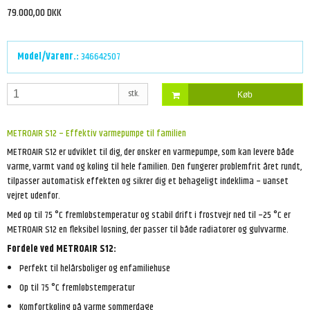
79.000,00 DKK
Model/Varenr.:
346642507
stk.
Køb
METROAIR S12 – Effektiv varmepumpe til familien
METROAIR S12 er udviklet til dig, der ønsker en varmepumpe, som kan levere både
varme, varmt vand og køling til hele familien. Den fungerer problemfrit året rundt,
tilpasser automatisk effekten og sikrer dig et behageligt indeklima – uanset
vejret udenfor.
Med op til 75 °C fremløbstemperatur og stabil drift i frostvejr ned til –25 °C er
METROAIR S12 en fleksibel løsning, der passer til både radiatorer og gulvvarme.
Fordele ved METROAIR S12:
Perfekt til helårsboliger og enfamiliehuse
Op til 75 °C fremløbstemperatur
Komfortkøling på varme sommerdage