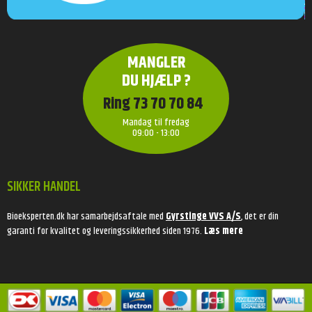
MANGLER
DU HJÆLP ?
Ring 73 70 70 84
Mandag til fredag
09:00 - 13:00
SIKKER HANDEL
Bioeksperten.dk har samarbejdsaftale med
Gyrstinge VVS A/S
, det er din
garanti for kvalitet og leveringssikkerhed siden 1976.
Læs mere