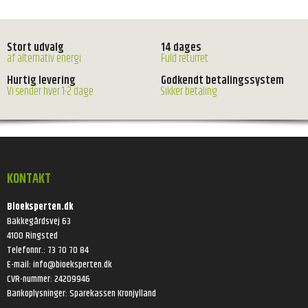
Stort udvalg
14 dages
af alternativ energi
Fuld returret
Hurtig levering
Godkendt betalingssystem
Vi sender hver 1-2 dage
Sikker betaling
KONTAKT
Bioeksperten.dk
Bakkegårdsvej 63
4100 Ringsted
Telefonnr.
:
73 70 70 84
E-mail
:
info@bioeksperten.dk
CVR-nummer
:
24209946
Bankoplysninger
:
Sparekassen Kronjylland