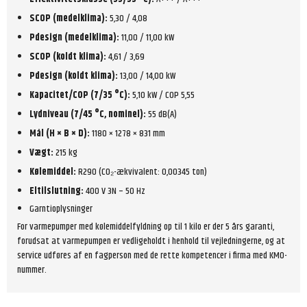
SCOP (medelklima):
5,30 / 4,08
Pdesign (medelklima):
11,00 / 11,00 kW
SCOP (koldt klima):
4,61 / 3,69
Pdesign (koldt klima):
13,00 / 14,00 kW
Kapacitet/COP (7/35 °C):
5,10 kW / COP 5,55
Lydniveau (7/45 °C, nominel):
55 dB(A)
Mål (H × B × D):
1180 × 1278 × 831 mm
Vægt:
215 kg
Kølemiddel:
R290 (CO₂-ækvivalent: 0,00345 ton)
Eltilslutning:
400 V 3N – 50 Hz
Garntioplysninger
For varmepumper med kølemiddelfyldning op til 1 kilo er der 5 års garanti,
forudsat at varmepumpen er vedligeholdt i henhold til vejledningerne, og at
service udføres af en fagperson med de rette kompetencer i firma med KMO-
nummer.